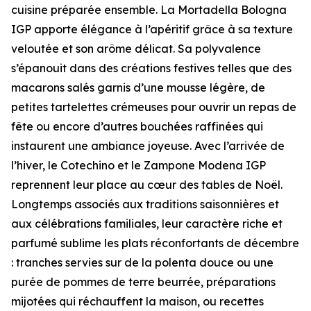
cuisine préparée ensemble. La Mortadella Bologna
IGP apporte élégance à l’apéritif grâce à sa texture
veloutée et son arôme délicat. Sa polyvalence
s’épanouit dans des créations festives telles que des
macarons salés garnis d’une mousse légère, de
petites tartelettes crémeuses pour ouvrir un repas de
fête ou encore d’autres bouchées raffinées qui
instaurent une ambiance joyeuse. Avec l’arrivée de
l’hiver, le Cotechino et le Zampone Modena IGP
reprennent leur place au cœur des tables de Noël.
Longtemps associés aux traditions saisonnières et
aux célébrations familiales, leur caractère riche et
parfumé sublime les plats réconfortants de décembre
: tranches servies sur de la polenta douce ou une
purée de pommes de terre beurrée, préparations
mijotées qui réchauffent la maison, ou recettes