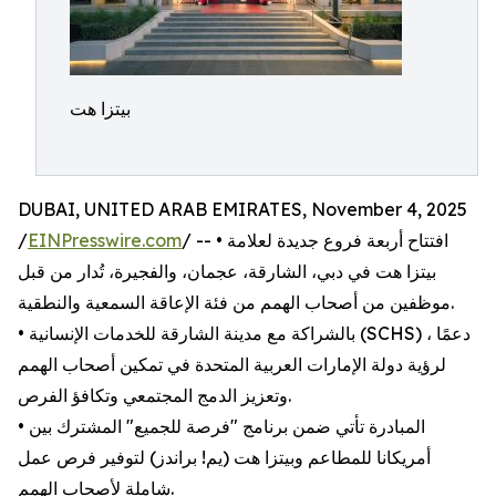
بيتزا هت
DUBAI, UNITED ARAB EMIRATES, November 4, 2025
/ -- • افتتاح أربعة فروع جديدة لعلامة
EINPresswire.com
/
بيتزا هت في دبي، الشارقة، عجمان، والفجيرة، تُدار من قبل
موظفين من أصحاب الهمم من فئة الإعاقة السمعية والنطقية.
• بالشراكة مع مدينة الشارقة للخدمات الإنسانية (SCHS) ، دعمًا
لرؤية دولة الإمارات العربية المتحدة في تمكين أصحاب الهمم
وتعزيز الدمج المجتمعي وتكافؤ الفرص.
• المبادرة تأتي ضمن برنامج "فرصة للجميع" المشترك بين
أمريكانا للمطاعم وبيتزا هت (يم! براندز) لتوفير فرص عمل
شاملة لأصحاب الهمم.