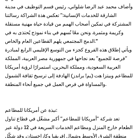
وأضاف محمد عبد الرضا شلواني، رئيس قسم التوظيف في مدينة
الشارقة للخدمات الإنسانية:" تعكس هذة الشراكة رسالتنا
المشتركة في تمكين أصحاب الهمم من قيادة حياة مهنية مستقلة
وكريمة ومثمرة. ونحن معًا نُسهم في بناء نموذج يُحتذى به في
الدمج المجتمعي يلهم القطاعين العام والخاص.”
ويأتي إطلاق هذه الفروع كجزء من التوسع الإقليمي الرابع لمبادرة
"فرصة للجميع" بعد نجاحها في جمهورية مصر العربية، المملكة
العربية السعودية، ومملكة البحرين، استمرارًا لرؤية أمريكانا
للمطاعم وبيتزا هت (يم! براندز) الهادفة إلى ترسيخ ثقافة الشمول
والمساواة في فرص العمل في جميع أنحاء المنطقة.
نبذة عن أمريكانا للمطاعم:
تعد شركة "أمريكانا للمطاعم" أكبر مشغّل في قطاع تناول
الطعام خارج المنزل ومطاعم الخدمات السريعة في 12 دولة عبر
منطقة الشرق الأوسط وشمال إفريقيا وكازاخستان. وقد شكّل