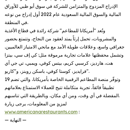
الإدراج المزدوج والمتزامن للشركة في سوق أبو ظبي للأوراق
المالية والسوق المالية السعودية عام 2022 أول إدراج من نوعه
في المنطقة.
وتُعد "أمريكانا للمطاعم" شركة رائدة في قطاع الأغذية
والمشروبات، تحمل إرثاً يمتد لعقود من النجاح، وتتمتع بحضور
جغرافي واسع، وعلاقات طويلة الأمد مع مانحي الامتياز العالميين.
وتشمل محفظتها علامات تجارية مرموقة مثل: كي إف سي، بيتزا
هت، هارديز، كرسبي كريم، بيتس كوفي، ويمبي، تي جي آي
فرايديز، كوستا كوفي، باسكن روبنز، و"كاربو".
وتوفّر منصة المطاعم الرقمية الخاصة بأمريكانا، والتي تضم 19
تطبيقاً فائقاً، تجربة متكاملة تتيح للعملاء الاستمتاع بعلاماتهم
المفضلة في أي وقت، ومن أي مكان، وبالطريقة التي تناسبهم.
لمزيدٍ من المعلومات، يرجى زيارة
www.americanarestaurants.com
:
— النهاية —