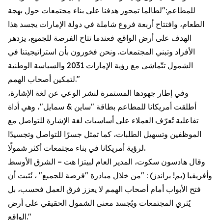
للمطاعم:"لطالما تمحور هدفنا على بناء مجتمعات حول بهجة
الطعام، وافتتاح أربعة فروع شاملة في دولة الإمارات يجسد هذا
الهدف على أرض الواقع. فعندما تتاح الفرصة للجميع، يزدهر
الأفراد وتبني المجتمعات. ونحن فخورون بأن استراتيجيتنا في
الشمول تتّماشى مع رؤية الإمارات 2031 والسياسة الوطنية
لتمكين أصحاب الهمم."
وفي إطار جهودها المستمرة لنشر الوعي عن لغة الإشارة،
أطلقت أمريكانا للمطاعم بطاقة "ساين & سمايل"، وهي أداة
تفاعلية تُعرّف العملاء على أساسيات لغة الإشارة للتواصل مع
الموظفين وتسهيل الطلبات، كما تمثل جسرًا للتواصل وتجسيدًا
لرؤية أمريكانا في بناء مجتمعات أكثر شمولًا.
وقال هادسون سكوت، المدير العام لبيتزا هت – الشرق الأوسط
وأفريقيا (يم! براندز) : "من خلال مبادرة "فرصة للجميع" ، نُثبت أن
فتح الأبواب أمام أصحاب الهمم لا يعزز فرق العمل فحسب، بل
يُثري المجتمعات ويُجسد معنى الشمول الحقيقي على أرض
الواقع."