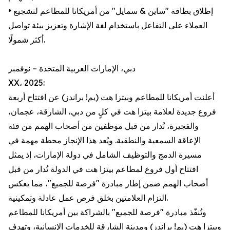
• إطلاق بطاقة "ساين & سمايل" من أمريكانا للمطاعم لتشجيع
العملاء على التفاعل باستخدام لغة الإشارة وتعزيز بيئة تواصل
أكثر شمولًا.
دبي، الإمارات العربية المتحدة – نوفمبر
XX، 2025:
أعلنت أمريكانا للمطاعم وبيتزا هت (يم! براندز) عن افتتاح أربعة
فروع جديدة لعلامة بيتزا هت في كلٍ من دبي، الشارقة، عجمان،
والفجيرة، تُدار من قبل موظفين من أصحاب الهمم من فئة
الإعاقة السمعية والنطقية. ويُعد هذا الإنجاز محطة مهمة في
مسيرة الدمج والتوظيف الشامل في دولة الإمارات، إذ يمثل
افتتاح أول فروع لمطاعم بيتزا هت في الدولة تُدار من قبل
أصحاب الهمم ضمن إطار مبادرة "فرصة للجميع"، مما يعكس
التزام العلامتين بخلق فرص عمل عادلة وتمكينية.
وتُنفّذ مبادرة "فرصة للجميع" بالشراكة بين أمريكانا للمطاعم
وبيتزا هت (يم! براندز) ومدينة الشارقة للخدمات الإنسانية، وتهدف