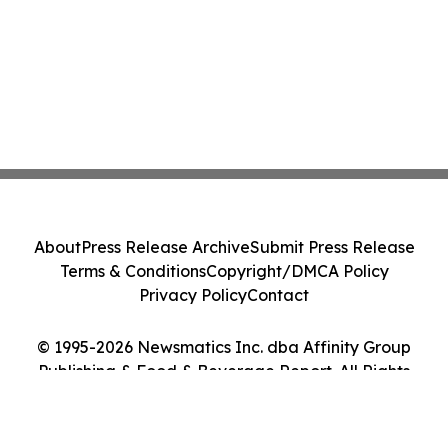
About
Press Release Archive
Submit Press Release
Terms & Conditions
Copyright/DMCA Policy
Privacy Policy
Contact
© 1995-2026 Newsmatics Inc. dba Affinity Group
Publishing & Food & Beverage Report. All Rights
Reserved.
Cookie Settings / Your Privacy Choices