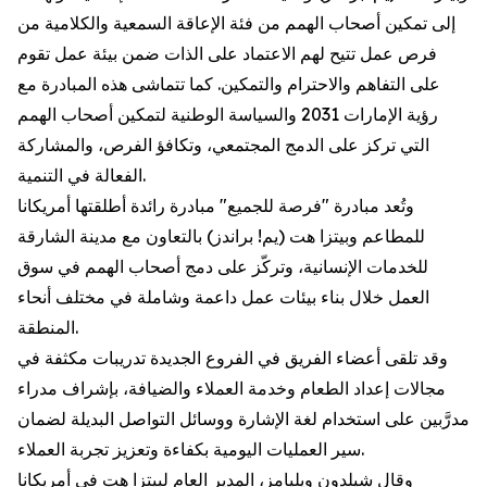
إلى تمكين أصحاب الهمم من فئة الإعاقة السمعية والكلامية من
فرص عمل تتيح لهم الاعتماد على الذات ضمن بيئة عمل تقوم
على التفاهم والاحترام والتمكين. كما تتماشى هذه المبادرة مع
رؤية الإمارات 2031 والسياسة الوطنية لتمكين أصحاب الهمم
التي تركز على الدمج المجتمعي، وتكافؤ الفرص، والمشاركة
الفعالة في التنمية.
وتُعد مبادرة "فرصة للجميع" مبادرة رائدة أطلقتها أمريكانا
للمطاعم وبيتزا هت (يم! براندز) بالتعاون مع مدينة الشارقة
للخدمات الإنسانية، وتركّز على دمج أصحاب الهمم في سوق
العمل خلال بناء بيئات عمل داعمة وشاملة في مختلف أنحاء
المنطقة.
وقد تلقى أعضاء الفريق في الفروع الجديدة تدريبات مكثفة في
مجالات إعداد الطعام وخدمة العملاء والضيافة، بإشراف مدراء
مدرَّبين على استخدام لغة الإشارة ووسائل التواصل البديلة لضمان
سير العمليات اليومية بكفاءة وتعزيز تجربة العملاء.
وقال شيلدون ويليامز، المدير العام لبيتزا هت في أمريكانا